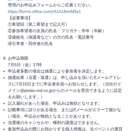
専用のお申込みフォームからご応募ください。
https://forms.office.com/r/UzUJbmM9y1
【必要事項】
①希望回（第二希望まで記入可）
②参加希望者の全員の氏名・フリガナ・学年（年齢）
③連絡先（保護者など）の方の氏名・電話番号
④引率者・同伴者の氏名
お申込期限
7月5日（金）17時
申込者多数の場合は抽選により参加者を決定します。
抽選結果（当選・落選）は、申し込みを頂いたEメールアドレ
スに7月16日までに申込者全員へお知らせします。（当社のド
メイン@piolax-md.co.jpからのメールを受信できるように設定
をお願いします。）
記入漏れがあった場合、申込みは無効となります。
記載事項に誤りがある場合、またはEメールがエラーで届かな
い場合、申込みが無効となることがあります。
当選後のキャンセルや、権利の譲渡はできません。
参加申込みの際にお預かりする個人情報は、当イベントの運営