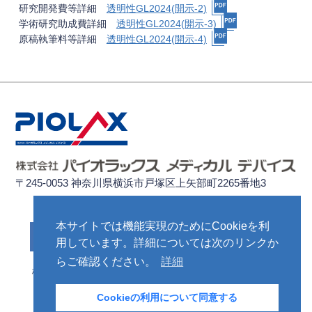
研究開発費等詳細
透明性GL2024(開示-2)
学術研究助成費詳細
透明性GL2024(開示-3)
原稿執筆料等詳細
透明性GL2024(開示-4)
〒245-0053 神奈川県横浜市戸塚区上矢部町2265番地3
ご発注、商品のご返却など、各種お問い合わせはこちら
本サイトでは機能実現のためにCookieを利
お問い合わせ先
用しています。詳細については次のリンクか
らご確認ください。
詳細
株式会社パイオラックス
公的研究費の運営・管理体制
透明性ガイドライン
個人情報保護方針
Cookieの利用について同意する
免責事項
ASMA