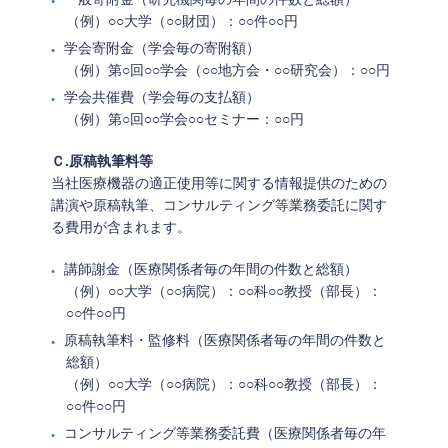
（例）○○大学（○○財団）：○○件○○円
学会寄附金（学会毎の寄附額）
（例）第○回○○学会（○○地方会・○○研究会）：○○円
学会共催費（学会毎の支払額）
（例）第○回○○学会○○セミナー：○○円
Ｃ.原稿執筆料等
当社医療機器の適正使用等に関する情報提供のための
講演や原稿執筆、コンサルティング等業務委託に関す
る費用が含まれます。
講師謝金（医療関係者毎の年間の件数と総額）
（例）○○大学（○○病院）：○○科○○教授（部長）：
○○件○○円
原稿執筆料・監修料（医療関係者毎の年間の件数と
総額）
（例）○○大学（○○病院）：○○科○○教授（部長）：
○○件○○円
コンサルティング等業務委託費（医療関係者毎の年