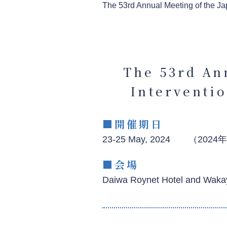
The 53rd Annual Meeting of th
The 53rd An
Intervent
開催期日
23-25 May, 2024 （2024
会場
Daiwa Roynet Hotel a